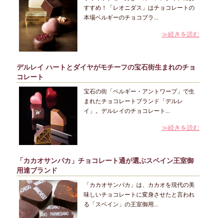
すすめ！「レオニダス」はチョコレートの
本場ベルギーのチョコブラ...
≫続きを読む
デルレイ ハートとダイヤがモチーフの宝石街生まれのチョ
コレート
宝石の街「ベルギー・アントワープ」で生
まれたチョコレートブランド「デルレ
イ」。デルレイのチョコレート...
≫続きを読む
「カカオサンパカ」チョコレート通が選ぶスペイン王室御
用達ブランド
「カカオサンパカ」は、カカオを現代の美
味しいチョコレートに変身させたと言われ
る「スペイン」の王室御用...