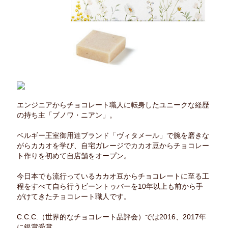
エンジニアからチョコレート職人に転身したユニークな経歴
の持ち主「ブノワ・ニアン」。
ベルギー王室御用達ブランド「ヴィタメール」で腕を磨きな
がらカカオを学び、自宅ガレージでカカオ豆からチョコレー
ト作りを初めて自店舗をオープン。
今日本でも流行っているカカオ豆からチョコレートに至る工
程をすべて自ら行うビーントゥバーを10年以上も前から手
がけてきたチョコレート職人です。
C.C.C.（世界的なチョコレート品評会）では2016、2017年
に銀賞受賞。