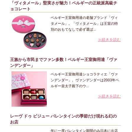
「ヴィタメール」堅実さが魅力！ベルギーの正統派高級チ
ョコレート
ベルギー王室御用達の老舗ブランド「ヴィ
タメール」。「ヴィタメール」は王室の特
別のおもてなしで必ず選ば...
≫続きを読む
王族から市民までファン多数！ベルギー王室御用達「ヴァ
ンデンダー」
ベルギー王室御用達ショコラティエ「ヴァ
ンデンダー」。ヴァンデンダーは2003年ベ
ルギー皇太子殿下のウ...
≫続きを読む
レーヴ ドゥ ビジュー バレンタインの季節だけ現れる幻の
お店
年に一度バレンタイン期間のみ日本に出店