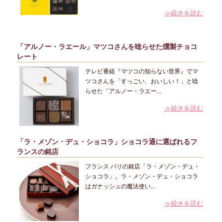
≫続きを読む
「アルノー・ラエール」マツコさんを唸らせた燻製チョコ
レート
テレビ番組『マツコの知らない世界』でマ
ツコさんを「すっごい、おいしい！」と唸
らせた「アルノー・ラエー...
≫続きを読む
「ラ・メゾン・デュ・ショコラ」ショコラ通に選ばれるフ
ランスの銘店
フランス パリの銘店「ラ・メゾン・デュ・
ショコラ」。ラ・メゾン・デュ・ショコラ
はガナッシュの魔法使い...
≫続きを読む