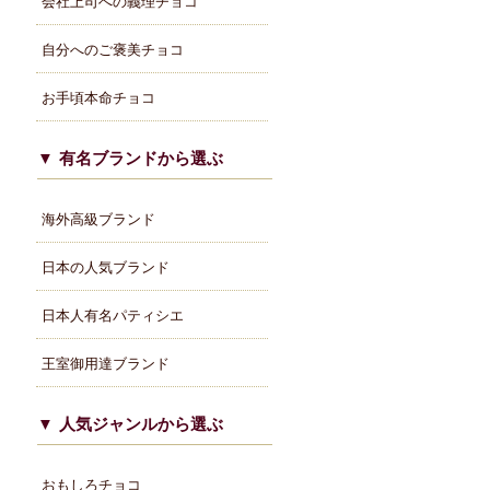
会社上司への義理チョコ
自分へのご褒美チョコ
お手頃本命チョコ
有名ブランドから選ぶ
海外高級ブランド
日本の人気ブランド
日本人有名パティシエ
王室御用達ブランド
人気ジャンルから選ぶ
おもしろチョコ