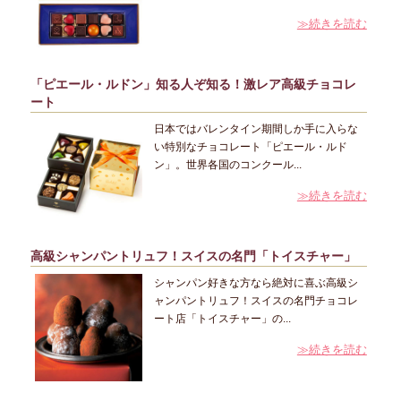
≫続きを読む
「ピエール・ルドン」知る人ぞ知る！激レア高級チョコレ
ート
日本ではバレンタイン期間しか手に入らな
い特別なチョコレート「ピエール・ルド
ン」。世界各国のコンクール...
≫続きを読む
高級シャンパントリュフ！スイスの名門「トイスチャー」
シャンパン好きな方なら絶対に喜ぶ高級シ
ャンパントリュフ！スイスの名門チョコレ
ート店「トイスチャー」の...
≫続きを読む