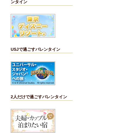
ンタイン
USJで過ごすバレンタイン
2人だけで過ごすバレンタイン