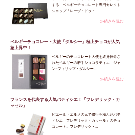
する、ベルギーチョコレート専門セレクト
ショップ「レーヴ・ドゥ・...
≫続きを読む
ベルギーチョコレート大使「ダルシー」極上チョコが人気
急上昇中！
ベルギーのチョコレート大使を終身拝命さ
れたベルギーの若手ショコラティエ「ジャ
ン=フィリップ・ダルシー...
≫続きを読む
フランスを代表する人気パティシエ！「フレデリック・カ
ッセル」
ピエール・エルメの元で修行を積んだパテ
ィシエ「フレデリック・カッセル」のチョ
コレート。フレデリック・...