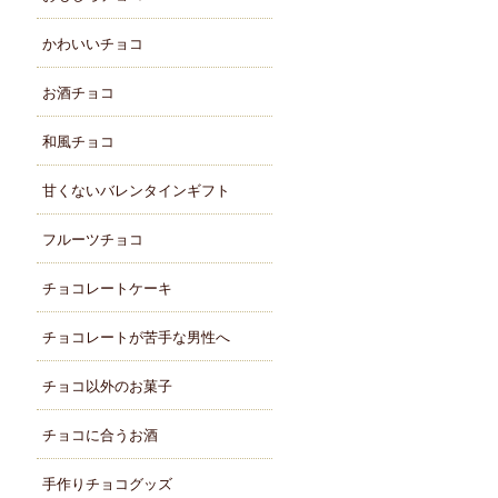
かわいいチョコ
お酒チョコ
和風チョコ
甘くないバレンタインギフト
フルーツチョコ
チョコレートケーキ
チョコレートが苦手な男性へ
チョコ以外のお菓子
チョコに合うお酒
手作りチョコグッズ