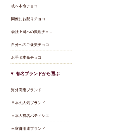
彼へ本命チョコ
同僚にお配りチョコ
会社上司への義理チョコ
自分へのご褒美チョコ
お手頃本命チョコ
有名ブランドから選ぶ
海外高級ブランド
日本の人気ブランド
日本人有名パティシエ
王室御用達ブランド