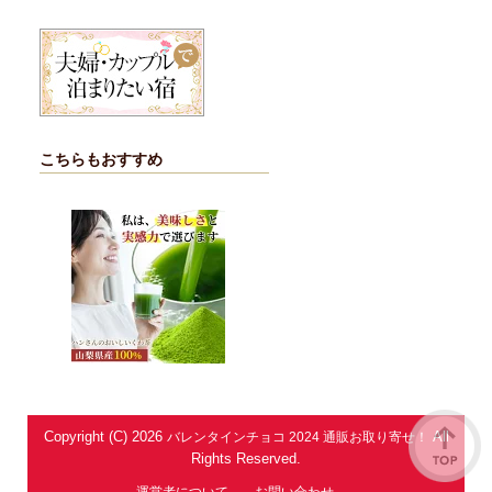
こちらもおすすめ
Copyright (C) 2026
All
バレンタインチョコ 2024 通販お取り寄せ！
Rights Reserved.
運営者について
お問い合わせ