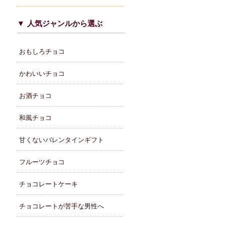
人気ジャンルから選ぶ
おもしろチョコ
かわいいチョコ
お酒チョコ
和風チョコ
甘くないバレンタインギフト
フルーツチョコ
チョコレートケーキ
チョコレートが苦手な男性へ