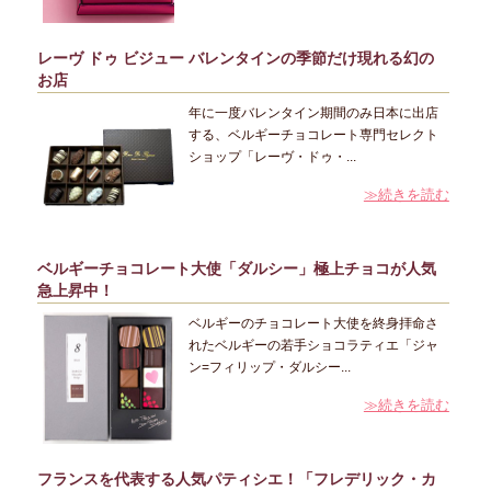
レーヴ ドゥ ビジュー バレンタインの季節だけ現れる幻の
お店
年に一度バレンタイン期間のみ日本に出店
する、ベルギーチョコレート専門セレクト
ショップ「レーヴ・ドゥ・...
≫続きを読む
ベルギーチョコレート大使「ダルシー」極上チョコが人気
急上昇中！
ベルギーのチョコレート大使を終身拝命さ
れたベルギーの若手ショコラティエ「ジャ
ン=フィリップ・ダルシー...
≫続きを読む
フランスを代表する人気パティシエ！「フレデリック・カ