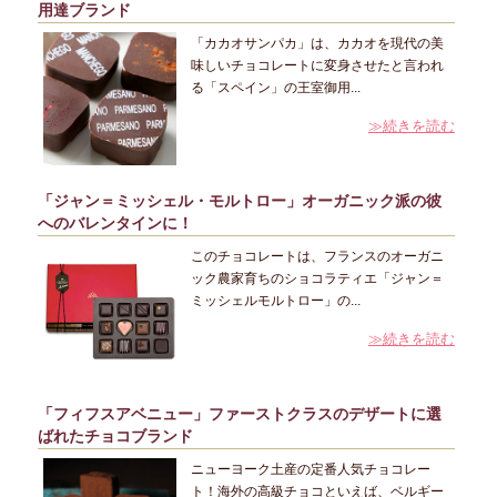
用達ブランド
「カカオサンパカ」は、カカオを現代の美
味しいチョコレートに変身させたと言われ
る「スペイン」の王室御用...
≫続きを読む
「ジャン＝ミッシェル・モルトロー」オーガニック派の彼
へのバレンタインに！
このチョコレートは、フランスのオーガニ
ック農家育ちのショコラティエ「ジャン＝
ミッシェルモルトロー」の...
≫続きを読む
「フィフスアベニュー」ファーストクラスのデザートに選
ばれたチョコブランド
ニューヨーク土産の定番人気チョコレー
ト！海外の高級チョコといえば、ベルギー