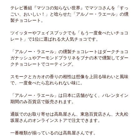
テレビ番組『マツコの知らない世界』でマツコさんを「すっ
ごい、おいしい！」と唸らせた「アルノー・ラエール」の燻
製チョコレート。
ツイッターやフェイスブックでも「もう一度食べたいチョコ
レート」で1位に選ばれる大人気チョコです。
「アルノー・ラエール」の燻製チョコレートはダークチョコ
ガナッシュやアーモンドプラリネをブナの木で燻製してダー
クチョコレートでコーティング。
スモークとカカオの香りの相性は想像を上回る味わいと風味
で、一度食べたら忘れられない味に。
「アルノー・ラエール」は日本に店舗がなく、バレンタイン
期間のみ百貨店で販売されます。
通販でのお取り寄せは高島屋さん、東急百貨店さん、大丸松
坂屋さんのオンラインストアで注文できます。
一番種類が揃っているのは高島屋さんです。