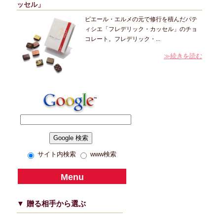
ッセル」
ピエール・エルメの元で修行を積んだパテ
ィシエ「フレデリック・カッセル」のチョ
コレート。フレデリック・...
≫続きを読む
サイト内検索
www検索
Menu
贈る相手から選ぶ