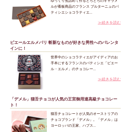
ゆっくり煮詰めて作るとろとろのキャラメ
ルが看板商品のフランス ブルターニュのパ
ティシエショコラティエ...
≫続きを読む
ピエールエルメパリ 斬新なものが好きな男性へのバレンタ
インに！
世界中のショコラティエがアイディアのお
手本にするフランスのパティシエ「ピエー
ル・エルメ」のチョコレー...
≫続きを読む
「デメル」猫舌チョコが人気の王宮御用達高級チョコレー
ト！
猫舌チョコレートが人気のオーストリアの
チョコブランド「デメル」。「デメル」は
ヨーロッパの王家、ハプス...