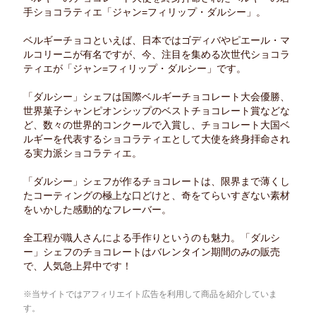
手ショコラティエ「ジャン=フィリップ・ダルシー」。
ベルギーチョコといえば、日本ではゴディバやピエール・マ
ルコリーニが有名ですが、今、注目を集める次世代ショコラ
ティエが「ジャン=フィリップ・ダルシー」です。
「ダルシー」シェフは国際ベルギーチョコレート大会優勝、
世界菓子シャンピオンシップのベストチョコレート賞などな
ど、数々の世界的コンクールで入賞し、チョコレート大国ベ
ルギーを代表するショコラティエとして大使を終身拝命され
る実力派ショコラティエ。
「ダルシー」シェフが作るチョコレートは、限界まで薄くし
たコーティングの極上な口どけと、奇をてらいすぎない素材
をいかした感動的なフレーバー。
全工程が職人さんによる手作りというのも魅力。「ダルシ
ー」シェフのチョコレートはバレンタイン期間のみの販売
で、人気急上昇中です！
※当サイトではアフィリエイト広告を利用して商品を紹介していま
す。