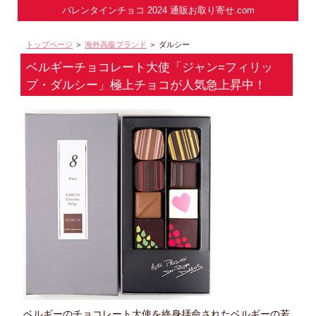
バレンタインチョコ 2024 通販お取り寄せ.com
トップページ
＞
海外高級ブランド
＞ ダルシー
ベルギーチョコレート大使「ジャン=フィリッ
プ・ダルシー」極上チョコが人気急上昇中！
ベルギーのチョコレート大使を終身拝命されたベルギーの若